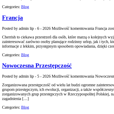
Categories:
Blog
Francja
Posted by admin
lip - 6 - 2026
Możliwość komentowania
Francja
zos
Cherrish to ciekawa przestrzeń dla osób, które marzą o kolejnych wy
zainteresować zarówno osoby planujące rodzinny urlop, jak i tych, któ
informacje z lekkim, przystępnym sposobem opowiadania, dzięki cz
Categories:
Blog
Nowoczesna Przestępczość
Posted by admin
lip - 5 - 2026
Możliwość komentowania
Nowoczesna
Zorganizowana przestępczość od wielu lat budzi ogromne zaintereso
grupom przestępczym, ich ewolucji, organizacji, a także współczesn
zorganizowanych grup przestępczych w Rzeczypospolitej Polskiej, na 
zagadnienia […]
Categories:
Blog