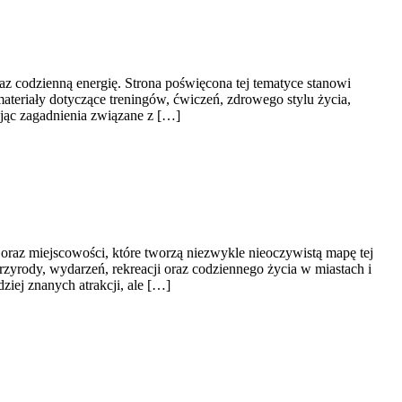
raz codzienną energię. Strona poświęcona tej tematyce stanowi
eriały dotyczące treningów, ćwiczeń, zdrowego stylu życia,
ając zagadnienia związane z […]
az miejscowości, które tworzą niezwykle nieoczywistą mapę tej
 przyrody, wydarzeń, rekreacji oraz codziennego życia w miastach i
iej znanych atrakcji, ale […]