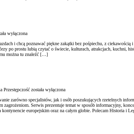
tała wyłączona
jazdach i chcą poznawać piękne zakątki bez pośpiechu, z ciekawością 
rzy po prostu lubią czytać o świecie, kulturach, atrakcjach, kuchni, hi
emu można tu znaleźć […]
 Przestępczość
została wyłączona
wanie zarówno specjalistów, jak i osób poszukujących rzetelnych info
ym zagrożeniom. Serwis prezentuje temat w sposób informacyjny, konce
kontynencie europejskim oraz na całym globie. Polecam Historia i Leg