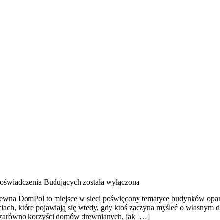
 Doświadczenia Budujących
została wyłączona
wna DomPol to miejsce w sieci poświęcony tematyce budynków opartyc
wościach, które pojawiają się wtedy, gdy ktoś zaczyna myśleć o włas
 zarówno korzyści domów drewnianych, jak […]