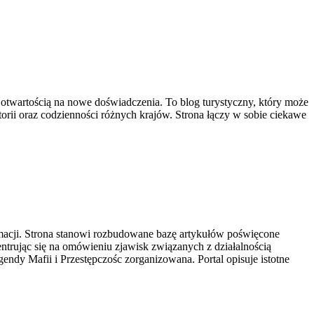
i otwartością na nowe doświadczenia. To blog turystyczny, który może
storii oraz codzienności różnych krajów. Strona łączy w sobie ciekawe
rmacji. Strona stanowi rozbudowane bazę artykułów poświęcone
ntrując się na omówieniu zjawisk związanych z działalnością
endy Mafii i Przestępczośc zorganizowana. Portal opisuje istotne