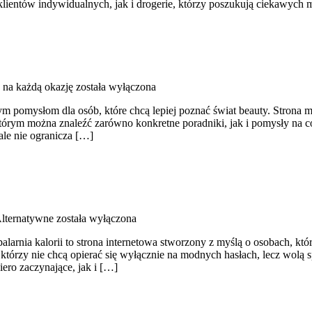
lientów indywidualnych, jak i drogerie, którzy poszukują ciekawych
e na każdą okazję
została wyłączona
m pomysłom dla osób, które chcą lepiej poznać świat beauty. Strona m
tórym można znaleźć zarówno konkretne poradniki, jak i pomysły na co
ale nie ogranicza […]
lternatywne
została wyłączona
larnia kalorii to strona internetowa stworzony z myślą o osobach, które
którzy nie chcą opierać się wyłącznie na modnych hasłach, lecz wolą sp
ero zaczynające, jak i […]