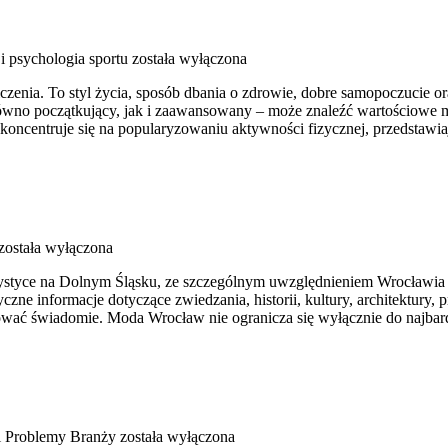
i psychologia sportu
została wyłączona
iczenia. To styl życia, sposób dbania o zdrowie, dobre samopoczucie o
no początkujący, jak i zaawansowany – może znaleźć wartościowe mat
koncentruje się na popularyzowaniu aktywności fizycznej, przedstawi
została wyłączona
tyce na Dolnym Śląsku, ze szczególnym uwzględnieniem Wrocławia or
yczne informacje dotyczące zwiedzania, historii, kultury, architektury,
żować świadomie. Moda Wrocław nie ogranicza się wyłącznie do najbardz
 Problemy Branży
została wyłączona