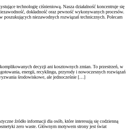
ujące technologię ciśnieniową. Nasza działalność koncentruje się
się niezawodność, dokładność oraz pewność wykonywanych procesów.
orstw poszukujących niezawodnych rozwiązań technicznych. Polecam
, skomplikowanych decyzji ani kosztownych zmian. To przestrzeń, w
gotowania, energii, recyklingu, przyrody i nowoczesnych rozwiązań
e wyzwania środowiskowe, ale jednocześnie […]
czne źródło informacji dla osób, które interesują się codzienną
 Kosmetyki zero waste. Głównym motywem strony jest świat