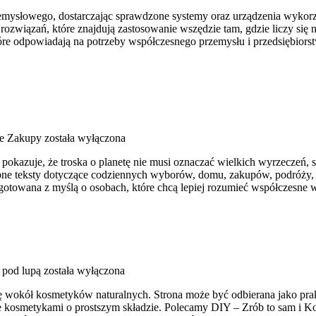
słowego, dostarczając sprawdzone systemy oraz urządzenia wykorzyst
 rozwiązań, które znajdują zastosowanie wszędzie tam, gdzie liczy 
 które odpowiadają na potrzeby współczesnego przemysłu i przedsiębi
e Zakupy
została wyłączona
y pokazuje, że troska o planetę nie musi oznaczać wielkich wyrzeczeń
pne teksty dotyczące codziennych wyborów, domu, zakupów, podróży, 
zygotowana z myślą o osobach, które chcą lepiej rozumieć współczesn
 pod lupą
została wyłączona
ię wokół kosmetyków naturalnych. Strona może być odbierana jako prakty
anie kosmetykami o prostszym składzie. Polecamy DIY – Zrób to sam i